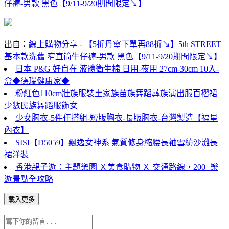
仔褲-男款 黑色【9/11-9/20期間限定↘】
出自：
線上購物分享 - 【5折丹寧下單再88折↘】5th STREET
基本款洗舊 窄直筒牛仔褲-男款 黑色【9/11-9/20期間限定↘】
日本 P&G 好自在 液體衛生棉 日用-夜用 27cm-30cm 10入-
盒◆德瑞健康家◆
粉紅色110cm壯族服裝土家族苗族舞蹈彝族演出服百褶裙
少數民族舞蹈服飾女
少女胸衣-5件任搭組-短版胸衣-長版胸衣-台灣製造【福星
內衣】
SISI【D5059】飄逸女神系 氣質修身縮腰長袖雪紡沙灘長
裙洋裝
香港親子遊：主題樂園 Ｘ美食購物 Ｘ 交通路線，200+樂
遊景點全攻略
載入更多